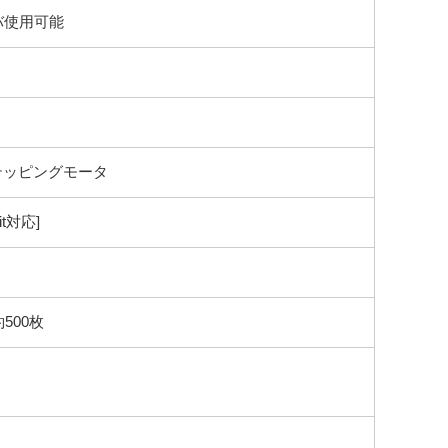
ーバ使用可能
テッピングモータ
bit対応]
500枚