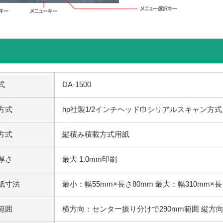
式
DA-1500
方式
hp社製1/2インチヘッド巾シリアルスキャン方
方式
縦積み積載方式用紙
厚さ
最大 1.0mm印刷
紙寸法
最小：幅55mm×長さ80mm 最大：幅310mm×長
範囲
横方向：センター振り分けで290mm範囲 縦方向：