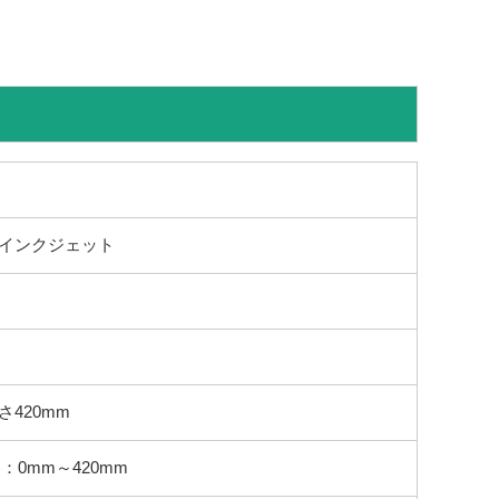
式インクジェット
さ420mm
0mm～420mm