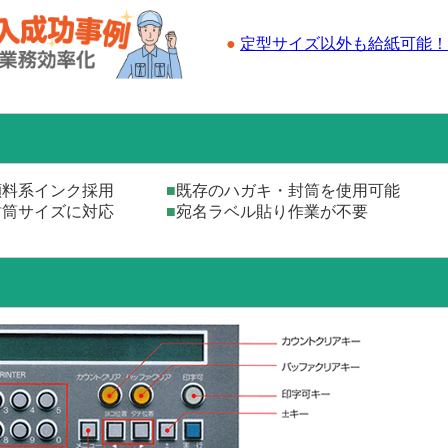
●
定型サイズ以外も給紙可能！
性顔料系インク採用
■
既存のハガキ・封筒を使用可能
２封筒サイズに対応
■
宛名ラベル貼り作業が不要