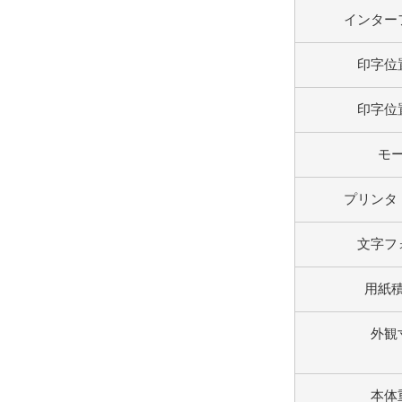
インター
印字位
印字位
モ
プリンタ
文字フ
用紙
外観
本体