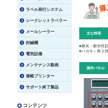
ラベル発行システム
シークレットラベラー
メールシーラー
主な特長
封緘機
■
耐光・耐水
■
ハガキ～角
電気設備
メンテナンス動画
操作パネル
連帳プリンター
サポート終了製品
コンテンツ