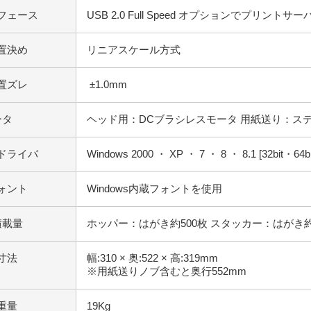
フェース
USB 2.0 Full Speed オプションでプリントサ
置決め
リニアスケール方式
置ズレ
±1.0mm
ータ
ヘッド用：DCブラシレスモータ 用紙送り：ス
ドライバ
Windows 2000 ・ XP ・ 7 ・ 8 ・ 8.1 [32bit・64
ォント
Windows内蔵フォントを使用
積載量
ホッパー：はがき約500枚 スタッカー：はがき約
寸法
幅:310 × 奥:522 × 高:319mm
※用紙送りノブ含むと奥行552mm
重量
19Kg