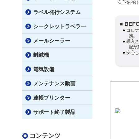
安心をPR
ラベル発行システム
■ BE
シークレットラベラー
● コロナの影響で来店客が減少、新たな感染防止対策が急
務。
メールシーラー
● 導入されるお店側も満足する安心安全、確かな製品の手
配が
● 安
封緘機
電気設備
メンテナンス動画
連帳プリンター
サポート終了製品
コンテンツ