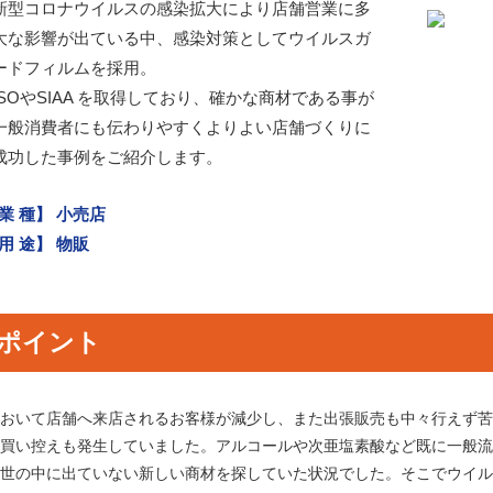
新型コロナウイルスの感染拡大により店舗営業に多
大な影響が出ている中、感染対策としてウイルスガ
ードフィルムを採用。
ISOやSIAA を取得しており、確かな商材である事が
一般消費者にも伝わりやすくよりよい店舗づくりに
成功した事例をご紹介します。
業 種】 小売店
用 途】 物販
ポイント
において店舗へ来店されるお客様が減少し、また出張販売も中々行えず
の買い控えも発生していました。アルコールや次亜塩素酸など既に一般
だ世の中に出ていない新しい商材を探していた状況でした。そこでウイ