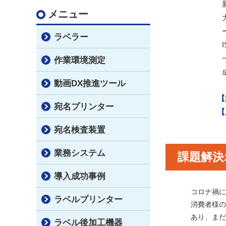
メニュー
ラベラー
作業環境測定
動画DX推進ツール
【
宛名プリンター
【
宛名検査装置
業務システム
課題解決
導入成功事例
コロナ禍
ラベルプリンター
消費者様
あり、ま
ラベル後加工機器