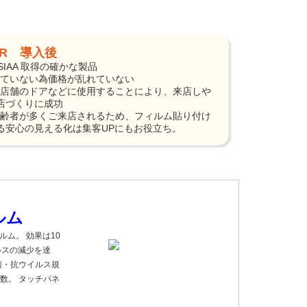
TER 導入後
O・SIAA 取得の確かな製品
に出ていない為価格が乱れていない
店づくりに成功
る安心の見える化は集客UPにもお役立ち。
ルム
ルム。 効果は10
ルスの減少を達
菌・抗ウイルス規
数。 タッチパネ
。