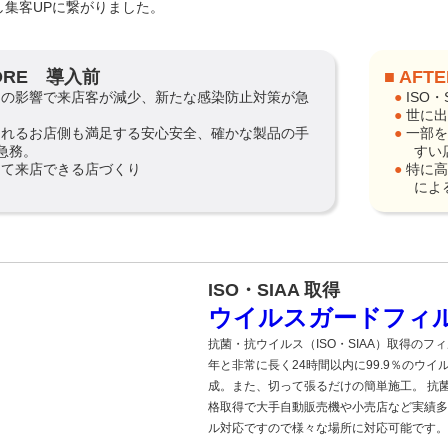
し集客UPに繋がりました。
FORE 導入前
■ AF
● IS
● 世
● 一部を店舗のドアなどに使用することにより、来店しや
急務。
すい
心して来店できる店づくり
● 特に高齢者が多くご来店されるため、フィルム貼り付け
によ
ISO・SIAA 取得
ウイルスガードフィ
抗菌・抗ウイルス（ISO・SIAA）取得のフィ
年と非常に長く24時間以内に99.9％のウイ
成。また、切って張るだけの簡単施工。 抗
格取得で大手自動販売機や小売店など実績多
ル対応ですので様々な場所に対応可能です