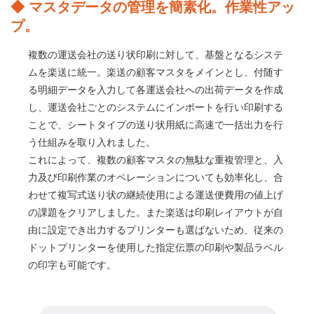
◆ マスタデータの管理を簡素化。作業性アッ
プ。
複数の運送会社の送り状印刷に対して、基盤となるシステ
ムを楽送に統一。楽送の顧客マスタをメインとし、付随す
る明細データを入力して各運送会社への出荷データを作成
し、運送会社ごとのシステムにインポートを行い印刷する
ことで、シートタイプの送り状用紙に高速で一括出力を行
う仕組みを取り入れました。
これによって、複数の顧客マスタの無駄な重複管理と、入
力及び印刷作業のオペレーションについても効率化し、合
わせて複写式送り状の継続使用による運送便費用の値上げ
の課題をクリアしました。また楽送は印刷レイアウトが自
由に設定でき出力するプリンターも選ばないため、従来の
ドットプリンターを使用した指定伝票の印刷や製品ラベル
の印字も可能です。